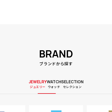
BRAND
hronopod / I
ペンダント E1
IKEPOD / DUOPOD / Black Gl
K18YGダイヤモンドペンダン
【限定商品】 IK
K18YGダイ
ブランドから探す
16 Whie Hors
ass / IPD001SILB
ト E5556
OD / IPSK03
ト E5833
¥176,000
¥319,000
¥1,760,00
¥319,000
込）
込）
（税込）
（税込）
JEWELRY
WATCH
SELECTION
ジュエリー
ウォッチ
セレクション