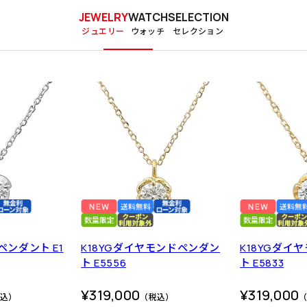
JEWELRY
WATCH
SELECTION
ジュエリー
ウォッチ
セレクション
ペンダント E1
K18YGダイヤモンドペンダン
K18YGダイ
ト E5556
ト E5833
¥319,000
¥319,000
込）
（税込）