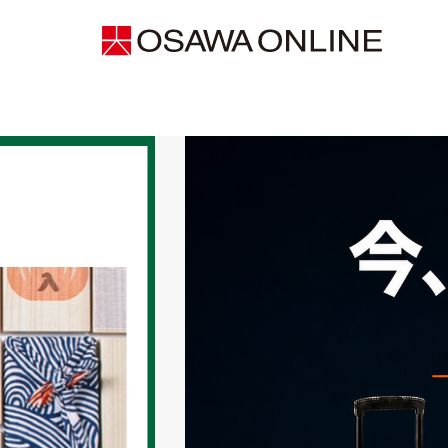
ITEM
ITEM
ITEM
ファッション
Import watc
リング
ライフスタイル＆レジャー
Fashion wat
ペンダント
食品 / 飲料
Watch strap
ネックレス
ワイン / お酒
ピアス
イヤリング
ブローチ