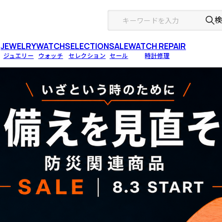
JEWELRY
WATCH
SELECTION
SALE
WATCH REPAIR
ジュエリー
ウォッチ
セレクション
セール
時計修理
ITEM
ITEM
BRAND
BRAND
BRAND
h
無料お見積り
SALE
HORIE［ホリエ］
Deauage
NOMOS Glashütte
ch
山中漆器
Blueriver
LOUIS ERARD
M's system［エムズシステム］
Blueriver Platinum Style
IKEPOD
FUJITAKINZOKU
Blueriver Gold
BEHRENS
兵左衛門
Blueriver SOSO
TOM FORD
廣田硝子
Blueriver Bridal
KATHARINE HAMNETT
新光堂/COPPER100
M.MOWBRAY/M.MOWBRAY SPORTS
マルタカ・パルス
AND AIR［アンドエアー］
Tokyo Maruso
QUEEN'S ISETAN［クイーンズ伊勢丹］
イグレック